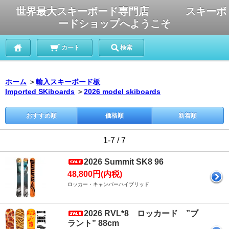
世界最大スキーボード専門店 スキーボ
ードショップへようこそ
カート
検索
ホーム
＞
輸入スキーボード板
Imported SKiboards
＞
2026 model skiboards
おすすめ順
価格順
新着順
1-7 / 7
2026 Summit SK8 96
48,800円(内税)
ロッカー・キャンバーハイブリッド
2026 RVL*8 ロッカード ”ブ
ラント” 88cm